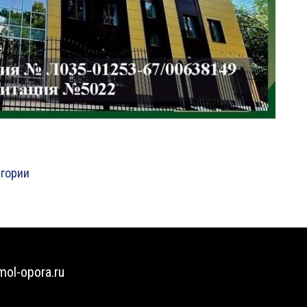
егории
mol-opora.ru