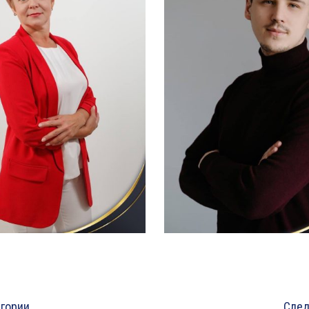
егории
След