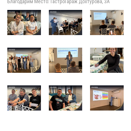
Благодарим Место: ГастроГараж Дохтурова, 3А